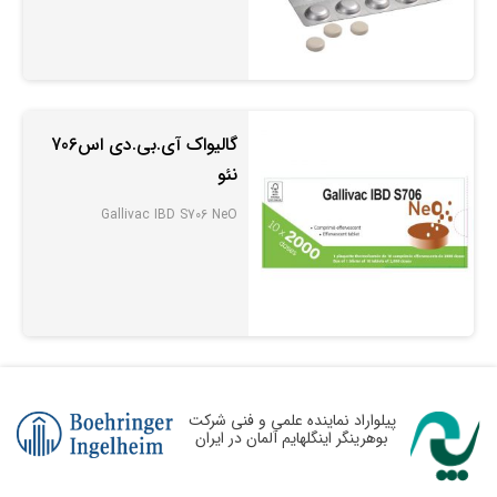
گالیواک آی.بی.دی اس706
نئو
Gallivac IBD S706 NeO
پیلواراد نماینده علمی و فنی شرکت
بوهرینگر اینگلهایم آلمان در ایران