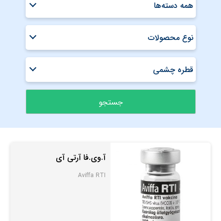
همه دسته‌ها
نوع محصولات
قطره چشمی
آ.وی.فا آرتی آی
Aviffa RTI