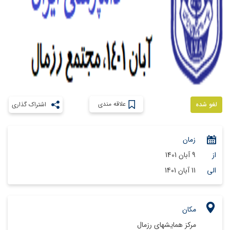
علاقه مندی
لغو شده
اشتراک گذاری
زمان
از
9 آبان 1401
الی
11 آبان 1401
مکان
مرکز همایشهای رزمال