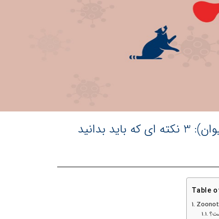
د بدانید
Table o
Zoonoti
ست؟