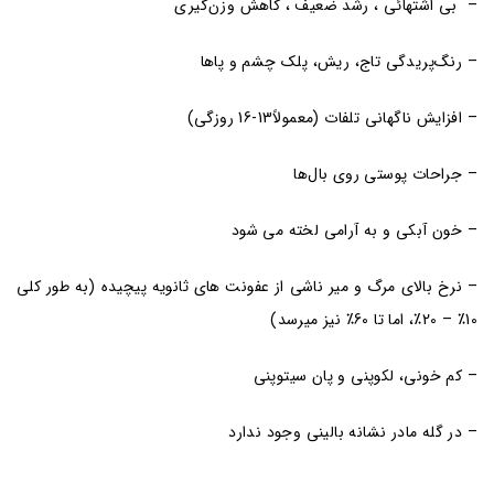
– بی اشتهائی ، رشد ضعیف ، کاهش وزن‌گیری
– رنگ‌پریدگی تاج، ریش، پلک چشم و پاها
– افزایش ناگهانی تلفات (معمولاً13-16 روزگی)
– جراحات پوستی روی بال‌ها
– خون آبکی و به آرامی لخته می شود
– نرخ بالای مرگ و میر ناشی از عفونت های ثانویه پیچیده (به طور کلی
10٪ – 20٪، اما تا 60٪ نیز میرسد)
– کم خونی، لکوپنی و پان سیتوپنی
– در گله مادر نشانه بالینی وجود ندارد