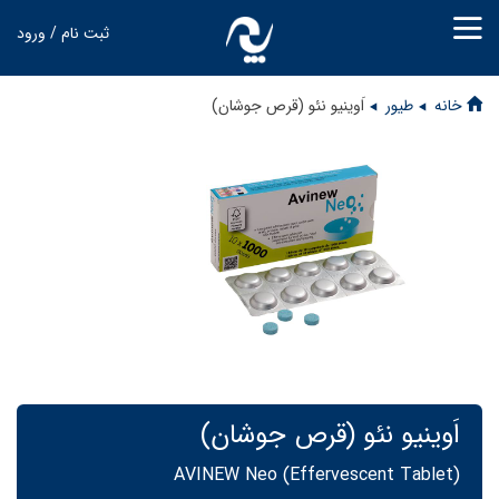
ثبت نام / ورود
خانه
طیور
اَوینیو نئو (قرص جوشان)
اَوینیو نئو (قرص جوشان)
AVINEW Neo (Effervescent Tablet)