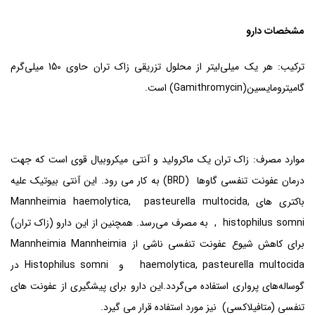
مشخصات دارو
ترکیب: هر یک میلی‌لیتر از محلول تزریقی زاک تران حاوی 150 میلی‌گرم
گامیترومایسین(Gamithromycin) است.
موارد مصرف: زاک تران یک ماکرولید و آنتی میکروبیال قوی است که جهت
درمان عفونت تنفسی گاوها (BRD) به کار می رود. این آنتی بیوتیک علیه
باکتری های Mannheimia haemolytica, pasteurella multocida,
histophilus somni, به مصرف می‌رسد. همچنین از این دارو (زاک تران)
برای کاهش شیوع عفونت تنفسی ناشی از Mannheimia Mannheimia
haemolytica, pasteurella multocida و Histophilus somni در
گوساله‌های پرواری استفاده می‌گردد.این دارو برای پیشگیری از عفونت های
تنفسی (متافیلاکسی) نیز مورد استفاده قرار می گیرد.