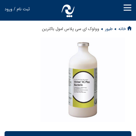
ثبت نام / ورود
خانه
طیور
وولوَک ای سی پلاس امول باکترین