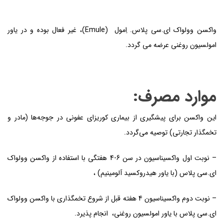
واکسن وولواک ای.سی پلاس. اِمول (Emule)، غیر فعال بوده و در یاور
امولسیون روغنی عرضه می گردد.
موارد مصرف:
این واکسن برای پیشگیری از بیماری کوریزای عفونی در جوجه‌ها (مادر و
تخمگذار تجارتی) توصیه می‌گردد.
– نوبت اول واکسیناسیون در سن 6-4 هفتگی با استفاده از واکسن وولواک
ای.سی پلاس (با یاور هیدروکسید آلومینیم) ،
– نوبت دوم واکسیناسیون 4 هفته قبل از شروع تخمگذاری با واکسن وولواک
ای.سی پلاس با یاور امولسیون روغنی، انجام پذیرد.