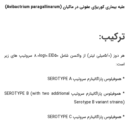
علیه بیماری کوریزای عفونی
در
ماکیان
(Avibactrium paragallinarum)
ترکیب
:
هر دوز (5/0میلی لیتر) از واکسن شامل 8.0log10.EID50 سروتیپ های زیر
است:
* هموفیلوس پاراگالینارم سروتیپ SEROTYPE A
* هموفیلوس پاراگالینارم سروتیپ SEROTYPE B (with two additional
Serotype B variant strains)
* هموفیلوس پاراگالینارم سروتیپ SEROTYPE C