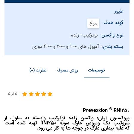
طیور
گونه هدف:
مرغ
نوع واکسن:
نوترکیب- زنده
بسته بندی:
آمپول های 1000 و 2000 و 4000 دوزی
توضیحات
روش مصرف
نظرات (0)
5 از 5
®
Prevexxion
RN1250
پروکسیون آر.ان: واکسن زنده نوترکیب وابسته به سلول، از
سروتیپ یک ویروس مارک سویه RN1250 تهیه شده است
که علیه بیماری مارک در جوجه ها به کار می رود.