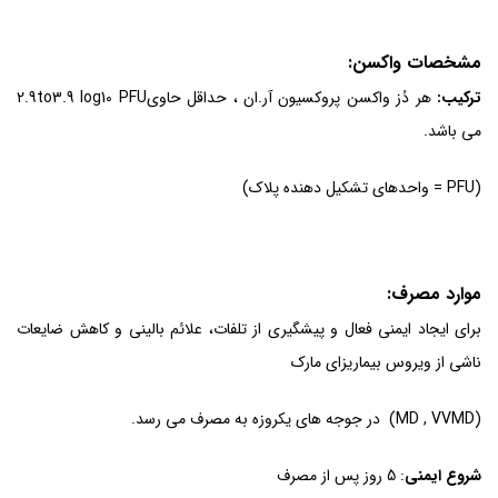
مشخصات واکسن:
ترکیب:
هر دُز واکسن پروکسیون آر.ان ، حداقل حاوی2.9to3.9 log10 PFU
می باشد.
(PFU = واحدهای تشکیل دهنده پلاک)
موارد مصرف
:
برای ایجاد ایمنی فعال و پیشگیری از تلفات، علائم بالینی و کاهش ضایعات
ناشی از ویروس بیماریزای مارک
(MD , VVMD) در جوجه های یکروزه به مصرف می رسد.
شروع ایمنی
: 5 روز پس از مصرف