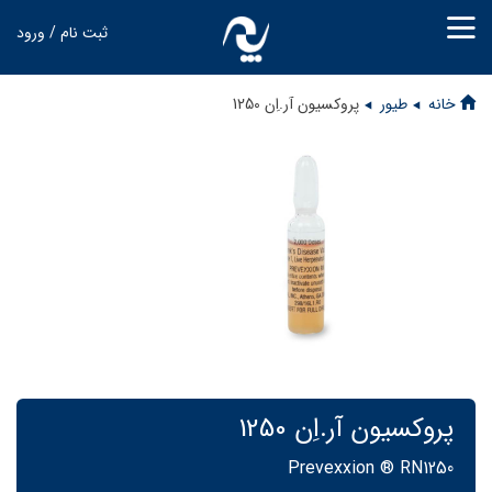
ثبت نام / ورود
خانه
طیور
پروکسیون آر.اِن 1250
پروکسیون آر.اِن 1250
Prevexxion ® RN1250