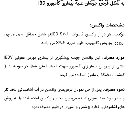
به شکل قرص جوشان
علیه بیماری گامبورو IBD
مشخصات واکسن:
ترکیب
: هر دز از واکسن گالیواک IBD S706نئو شامل حداقل
Log10 4.0-5.3
ویروس گامبوروی طیور سویه S706 می باشد.
CCID50
موارد مصرف
: این واکسن جهت پیشگیری از بیماری بورس عفونی IBDV
ناشی از ویروس بیماریزای گامبورو جهت ایجاد ایمنی فعال در جوجه ها (
گوشتی، تخمگذار، مادر) استفاده می گردد.
نحوه مصرف
: پس از حل نمودن قرص‌های واکسن در آب آشامیدنی فاقد کلر
و سایر مواد ضد عفونی کننده می‌توان محلول واکسن آماده شده را به روش
های آشامیدنی، قطره چشمی و اسپری در طیور مصرف نمود.