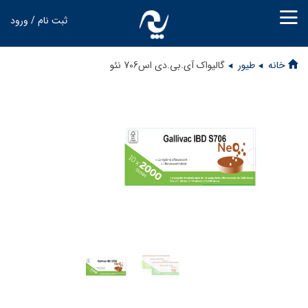
ثبت نام / ورود
خانه
طیور
گالیواک آی.بی.دی اس706 نئو