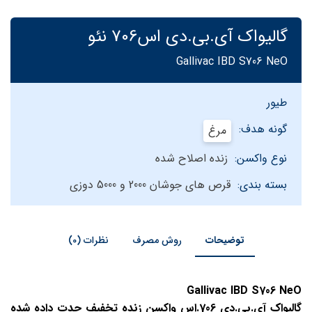
گالیواک آی.بی.دی اس706 نئو
Gallivac IBD S706 NeO
طیور
گونه هدف:
مرغ
نوع واکسن:
زنده اصلاح شده
بسته بندی:
قرص های جوشان 2000 و 5000 دوزی
توضیحات
روش مصرف
نظرات (0)
Gallivac IBD S706 NeO
گالیواک آی.بی.دی 706.اس واکسن زنده تخفیف حدت داده شده